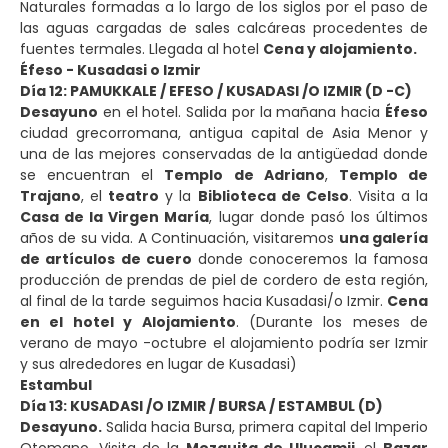
Naturales formadas a lo largo de los siglos por el paso de
las aguas cargadas de sales calcáreas procedentes de
fuentes termales. Llegada al hotel
Cena y alojamiento.
Éfeso - Kusadasi o Izmir
Día 12: PAMUKKALE / EFESO / KUSADASI /O IZMIR (D -C)
Desayuno
en el hotel. Salida por la mañana hacia
Éfeso
ciudad grecorromana, antigua capital de Asia Menor y
una de las mejores conservadas de la antigüedad donde
se encuentran el
Templo de Adriano
,
Templo de
Trajano
, el
teatro
y la
Biblioteca de Celso
. Visita a la
Casa de la Virgen María
, lugar donde pasó los últimos
años de su vida. A Continuación, visitaremos
una galería
de artículos de cuero
donde conoceremos la famosa
producción de prendas de piel de cordero de esta región,
al final de la tarde seguimos hacia Kusadasi/o Izmir.
Cena
en el hotel y Alojamiento
. (Durante los meses de
verano de mayo -octubre el alojamiento podría ser Izmir
y sus alrededores en lugar de Kusadasi)
Estambul
Día 13: KUSADASI /O IZMIR / BURSA / ESTAMBUL (D)
Desayuno.
Salida hacia Bursa, primera capital del Imperio
Otomano. Visita de la
Mezquita de Ulucamii
, el
Bazar