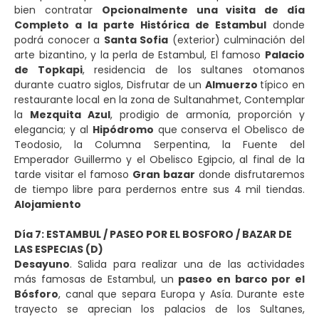
bien contratar
Opcionalmente una visita de día
Completo a la parte Histórica de Estambul
donde
podrá conocer a
Santa Sofia
(exterior) culminación del
arte bizantino, y la perla de Estambul, El famoso
Palacio
de Topkapi
, residencia de los sultanes otomanos
durante cuatro siglos, Disfrutar de un
Almuerzo
típico en
restaurante local en la zona de Sultanahmet, Contemplar
la
Mezquita Azul
, prodigio de armonía, proporción y
elegancia; y al
Hipódromo
que conserva el Obelisco de
Teodosio, la Columna Serpentina, la Fuente del
Emperador Guillermo y el Obelisco Egipcio, al final de la
tarde visitar el famoso
Gran bazar
donde disfrutaremos
de tiempo libre para perdernos entre sus 4 mil tiendas.
Alojamiento
Día 7: ESTAMBUL / PASEO POR EL BOSFORO / BAZAR DE
LAS ESPECIAS (D)
Desayuno
. Salida para realizar una de las actividades
más famosas de Estambul, un
paseo en barco por el
Bósforo
, canal que separa Europa y Asía. Durante este
trayecto se aprecian los palacios de los Sultanes,