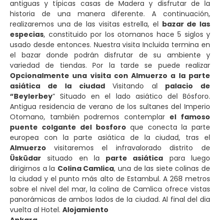
antiguas y típicas casas de Madera y disfrutar de la
historia de una manera diferente. A continuación,
realizaremos una de las visitas estrella, el
bazar de las
especias
, constituido por los otomanos hace 5 siglos y
usado desde entonces. Nuestra visita Incluida termina en
el bazar donde podrán disfrutar de su ambiente y
variedad de tiendas. Por la tarde se puede realizar
Opcionalmente una visita con Almuerzo a la parte
asiática de la ciudad
Visitando al
palacio de
“Beylerbey
” Situado en el lado asiático del Bósforo.
Antigua residencia de verano de los sultanes del Imperio
Otomano, también podremos contemplar
el famoso
puente colgante
del bosforo
que conecta la parte
europea con la parte asiática de la ciudad, tras el
Almuerzo
visitaremos el infravalorado distrito de
Üsküdar
situado en la
parte asiática
para luego
dirigirnos a la
Colina Camlica
, una de las siete colinas de
la ciudad y el punto más alto de Estambul. A 268 metros
sobre el nivel del mar, la colina de Camlica ofrece vistas
panorámicas de ambos lados de la ciudad. Al final del dia
vuelta al Hotel.
Alojamiento
Ankara