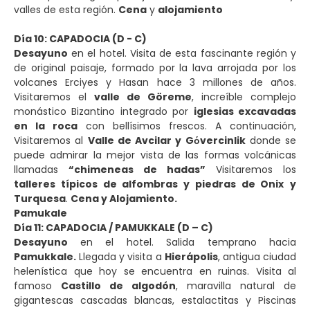
valles de esta región.
Cena
y
alojamiento
Día 10: CAPADOCIA (D - C)
Desayuno
en el hotel. Visita de esta fascinante región y
de original paisaje, formado por la lava arrojada por los
volcanes Erciyes y Hasan hace 3 millones de años.
Visitaremos el
valle de Göreme
, increíble complejo
monástico Bizantino integrado por
iglesias excavadas
en la roca
con bellísimos frescos. A continuación,
Visitaremos al
Valle de Avcilar y Gόvercinlik
donde se
puede admirar la mejor vista de las formas volcánicas
llamadas
“chimeneas de hadas”
Visitaremos los
talleres típicos de alfombras y piedras de Onix
y
Turquesa
.
Cena y Alojamiento.
Pamukale
Día 11: CAPADOCIA / PAMUKKALE (D – C)
Desayuno
en el hotel. Salida temprano hacia
Pamukkale.
Llegada y visita a
Hierápolis
, antigua ciudad
helenística que hoy se encuentra en ruinas. Visita al
famoso
Castillo de algodón
, maravilla natural de
gigantescas cascadas blancas, estalactitas y Piscinas