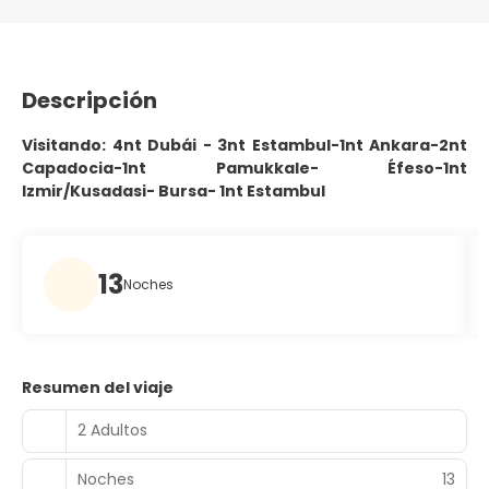
Descripción
Visitando: 4nt Dubái - 3nt Estambul-1nt Ankara-2nt
Capadocia-1nt Pamukkale- Éfeso-1nt
Izmir/Kusadasi- Bursa- 1nt Estambul
13
Noches
Resumen del viaje
2 Adultos
Noches
13