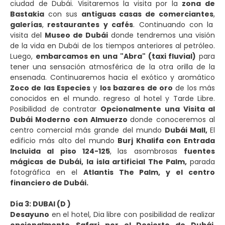
ciudad de Dubái. Visitaremos la visita por la
zona de
Bastakia
con sus
antiguas casas de comerciantes
,
galerías
,
restaurantes
y cafés
. Continuando con la
visita del
Museo de Dubái
donde tendremos una visión
de la vida en Dubái de los tiempos anteriores al petróleo.
Luego,
embarcamos en una "Abra" (taxi fluvial)
para
tener una sensación atmosférica de la otra orilla de la
ensenada. Continuaremos hacia el exótico y aromático
Zoco de las Especies
y
los bazares de oro
de los más
conocidos en el mundo. regreso al hotel y Tarde Libre.
Posibilidad de contratar
Opcionalmente
una Visita al
Dubái Moderno con Almuerzo
donde conoceremos al
centro comercial más grande del mundo
Dubái Mall,
El
edificio más alto del mundo
Burj Khalifa con Entrada
Incluida al piso 124-125
,
las asombrosas
fuentes
mágicas de Dubái, la isla artificial The Palm,
parada
fotográfica en el
Atlantis The Palm, y el centro
financiero de Dubái.
Día 3: DUBAI (D )
Desayuno
en el hotel, Dia libre con posibilidad de realizar
opcionalmente
Safari por el Desierto de Dubái
.