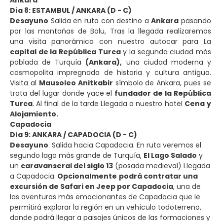
Día 8: ESTAMBUL / ANKARA (D - C)
Desayuno
Salida en ruta con destino a
Ankara
pasando
por las montañas de Bolu, Tras la llegada realizaremos
una visita panorámica con nuestro autocar para La
capital de la República Turca
y la segunda ciudad más
poblada de Turquía
(Ankara),
una ciudad moderna y
cosmopolita impregnada de historia y cultura antigua.
Visita al
Mausoleo Anitkabir
símbolo de Ankara, pues se
trata del lugar donde yace el
fundador de la República
Turca
. Al final de la tarde Llegada a nuestro hotel
Cena
y
Alojamiento.
Capadocia
Día 9: ANKARA / CAPADOCIA (D - C)
Desayuno
. Salida hacia Capadocia. En ruta veremos el
segundo lago más grande de Turquía,
El Lago Salado
y
un
caravanserai del siglo 13
(posada medieval) Llegada
a Capadocia.
Opcionalmente
podrá contratar una
excursión de Safari en Jeep por Capadocia
, una de
las aventuras más emocionantes de Capadocia que le
permitirá explorar la región en un vehículo todoterreno,
donde podrá llegar a paisajes únicos de las formaciones y