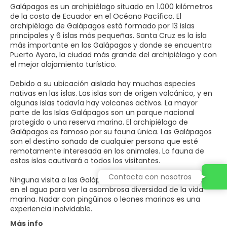
Galápagos es un archipiélago situado en 1.000 kilómetros
de la costa de Ecuador en el Océano Pacífico. El
archipiélago de Galápagos está formado por 13 islas
principales y 6 islas más pequeñas. Santa Cruz es la isla
más importante en las Galápagos y donde se encuentra
Puerto Ayora, la ciudad más grande del archipiélago y con
el mejor alojamiento turístico.
Debido a su ubicación aislada hay muchas especies
nativas en las islas. Las islas son de origen volcánico, y en
algunas islas todavía hay volcanes activos. La mayor
parte de las Islas Galápagos son un parque nacional
protegido o una reserva marina. El archipiélago de
Galápagos es famoso por su fauna única. Las Galápagos
son el destino soñado de cualquier persona que esté
remotamente interesada en los animales. La fauna de
estas islas cautivará a todos los visitantes.
Contacta con nosotros
Ninguna visita a las Galápagos será completa sin entrar
en el agua para ver la asombrosa diversidad de la vida
marina. Nadar con pingüinos o leones marinos es una
Más info