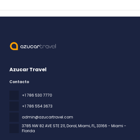
Azucar Travel
Contacto
+1 786 530 7770
+1 786 554 3673
admin@azucartravel.com
3785 NW 82 AVE STE 211, Doral, Miami, FL
, 33166 - Miami -
Florida